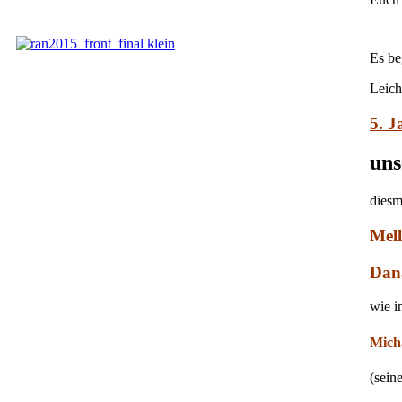
Es be
Leich
5. 
un
diesm
Mell
Dan
wie i
Mich
(sein