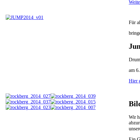
Weite
Für a
bring
Jum
Drum
am 6
Hier 
Bil
Wir h
abzur
unser
Ein G