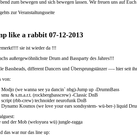
bend zum bewegen und sich bewegen lassen. Wir freuen uns auf Euch 
gehts zur Veranstaltungsseite
p like a rabbit 07-12-2013
merkt!!!! sie ist wieder da !!!
chs außergewöhnlichste Drum and Bassparty des Jahres!!!
lle Bassheads, different Dancers und Übersprungstänzer —- hier seit ihr 
s von:
Modjo (we wanna see ya dancin` nbg)-Jump up -DrumnBass
smu & s.m.a.r.t. (rockbergbasscrew) -Classic DnB
script (rbb-crew) technoider neurofunk DnB
Dynamo Kosmos (we love your ears sondsystem- wü-ber-) liquid Dr
alguest:
 und der Mob (weloyuea wü) jungle-ragga
d das war nur das line up: