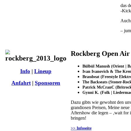
das d
-Kick
Auch 
– jum
Rockberg Open Air h
Bülbül Manush (Orient | B
Info
|
Lineup
Ivan Ivanovich & The Kre
Brassbeat (Freestyle Elektr
The Backseats (Stoner-Roc
Anfahrt
|
Sponsoren
Patrick McCranC (Britrock
Gynni K. (Folk | Liederma
Dazu gibts wie gewohnt den unve
grandiosen Preisen, Meine neue
Aftershow die legen – ‚wait for
bringen!
>> Infoseite