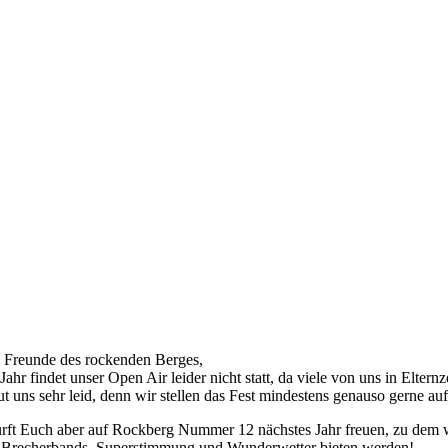
 Freunde des rockenden Berges,
 Jahr findet unser Open Air leider nicht statt, da viele von uns in Eltern
ut uns sehr leid, denn wir stellen das Fest mindestens genauso gerne a
ürft Euch aber auf Rockberg Nummer 12 nächstes Jahr freuen, zu dem 
Brecherbands, Superstimmung und Wunderwetter bieten werden!