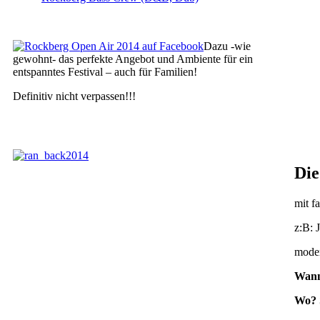
Dazu -wie
gewohnt- das perfekte Angebot und Ambiente für ein
entspanntes Festival – auch für Familien!
Definitiv nicht verpassen!!!
Die
mit f
z:B: 
moder
Wann
Wo? 