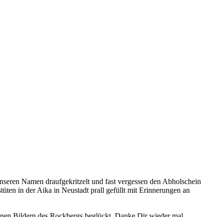
Unseren Namen draufgekritzelt und fast vergessen den Abholschein
en in der Aika in Neustadt prall gefüllt mit Erinnerungen an
hönen Bildern des Rockbergs beglückt. Danke Dir wieder mal