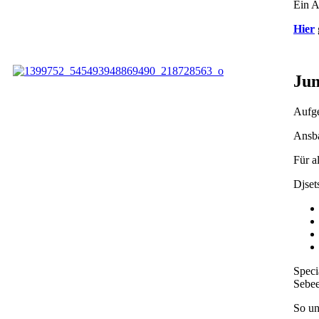
Ein A
Hier
Jum
Aufge
Ansba
Für a
Djset
Speci
Sebee
So un