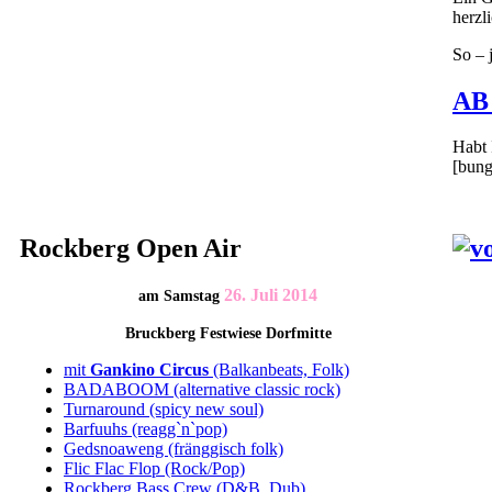
herzl
So – j
AB
Habt 
[bung
Rockberg Open Air
26. Juli 2014
am Samstag
Bruckberg Festwiese Dorfmitte
mit
Gankino Circus
(Balkanbeats, Folk)
BADABOOM (alternative classic rock)
Turnaround (spicy new soul)
Barfuuhs (reagg`n`pop)
Gedsnoaweng (fränggisch folk)
Flic Flac Flop (Rock/Pop)
Rockberg Bass Crew (D&B, Dub)