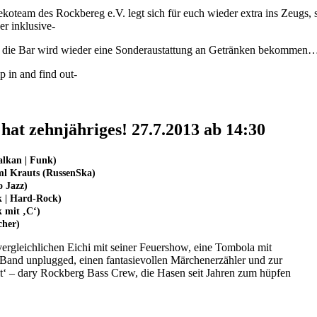
ekoteam des Rockbereg e.V. legt sich für euch wieder extra ins Zeugs, 
er inklusive-
die Bar wird wieder eine Sonderaustattung an Getränken bekommen
p in and find out-
at zehnjähriges! 27.7.2013 ab 14:30
alkan | Funk)
ml Krauts (RussenSka)
o Jazz)
k | Hard-Rock)
 mit ‚C‘)
cher)
rgleichlichen Eichi mit seiner Feuershow, eine Tombola mit
 Band unplugged, einen fantasievollen Märchenerzähler und zur
 it‘ – dary Rockberg Bass Crew, die Hasen seit Jahren zum hüpfen