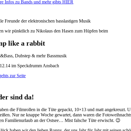
re Infos zu Bands und mehr gibts HIER
lle Freunde der elektronischen basslastigen Musik
en wir pünktlich zu Nikolaus den Hasen zum Hüpfen beim
p like a rabbit
&Bass, Dubstep & mehr Bassmusik
.12.14 im Speckdrumm Ansbach
gehts zur Seite
der sind da!
aben die Filmrollen in die Tüte gepackt, 10×13 und matt angekreuzt. 
eißen. Nur ne knappe Woche gewartet, dann waren die Fotoweihnachtstüt
en Familienurlaub an der Ostsee… Mist falsche Tüte erwischt. 😉
lück haben wir den lieben Ronny, der uns Jahr für Jahr mit seinen sc